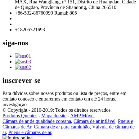
MAX, Rua Wangjiang, nº 151, Distrito de Huangdao, Cidade
de Qingdao, Província de Shandong, China 266510
+86-532-86760999 Ramal: 805
info@florescence.cc
info85@florescence.cc
+18205321693
siga-nos
inscrever-se
Para dúvidas sobre nossos produtos ou lista de preços, entre em
contato conosco e entraremos em contato em até 24 horas.
investigação
© Copyright - 2010-2019: Todos os direitos reservados.
Produtos Quentes
-
Mapa do site
-
AMP Móvel
Câmara de ar de qualidade coreana
,
Câmara de ar inflável
,
Pneus e
Câmaras de Ar
,
Câmara de ar para caminhão
,
Válvula de câmara de
ar
,
Pneus e câmaras de ar
,