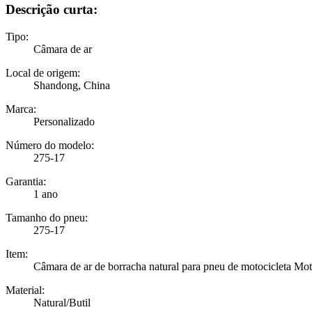
Descrição curta:
Tipo:
Câmara de ar
Local de origem:
Shandong, China
Marca:
Personalizado
Número do modelo:
275-17
Garantia:
1 ano
Tamanho do pneu:
275-17
Item:
Câmara de ar de borracha natural para pneu de motocicleta M
Material:
Natural/Butil