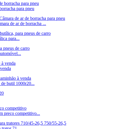
orracha para pneu
ra de ar de borracha ...
ica para...
automóvel...
 venda
de butil 1000r20...
m preço competitivo...
trator 71...