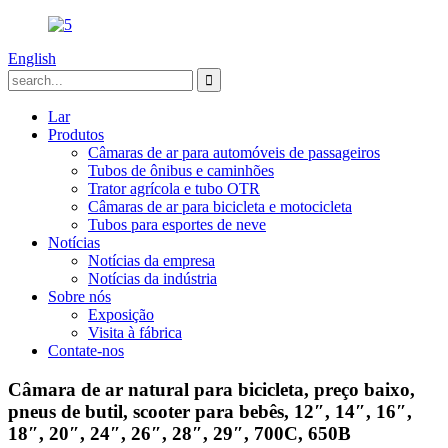
English
Lar
Produtos
Câmaras de ar para automóveis de passageiros
Tubos de ônibus e caminhões
Trator agrícola e tubo OTR
Câmaras de ar para bicicleta e motocicleta
Tubos para esportes de neve
Notícias
Notícias da empresa
Notícias da indústria
Sobre nós
Exposição
Visita à fábrica
Contate-nos
Câmara de ar natural para bicicleta, preço baixo,
pneus de butil, scooter para bebês, 12″, 14″, 16″,
18″, 20″, 24″, 26″, 28″, 29″, 700C, 650B