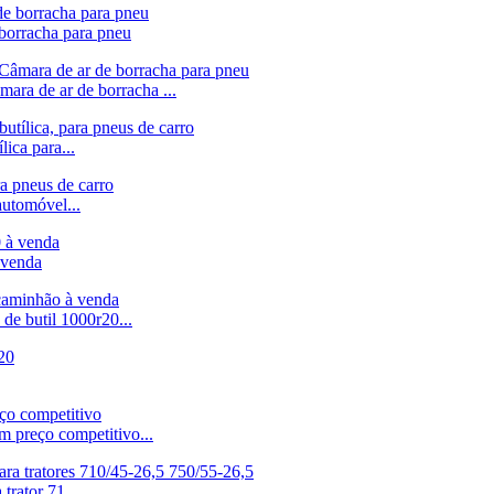
orracha para pneu
ra de ar de borracha ...
ica para...
automóvel...
 venda
de butil 1000r20...
m preço competitivo...
trator 71...